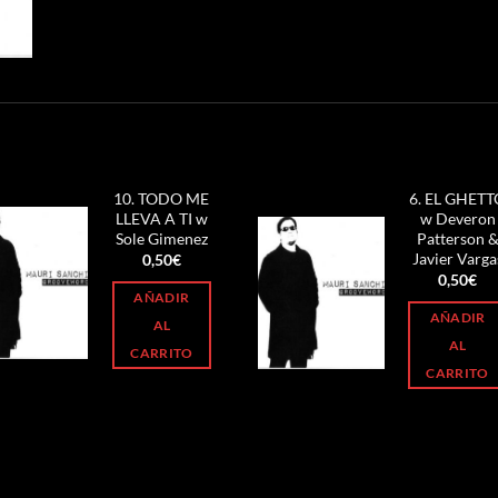
S
10. TODO ME
6. EL GHETT
LLEVA A TI w
w Deveron
Sole Gimenez
Patterson 
Javier Varga
0,50
€
0,50
€
AÑADIR
AÑADIR
AL
AL
CARRITO
CARRITO