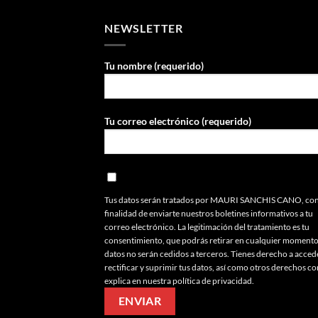
NEWSLETTER
Tu nombre (requerido)
Tu correo electrónico (requerido)
Tus datos serán tratados por MAURI SANCHIS CANO, con
finalidad de enviarte nuestros boletines informativos a tu
correo electrónico. La legitimación del tratamiento es tu
consentimiento, que podrás retirar en cualquier momento
datos no serán cedidos a terceros. Tienes derecho a acced
rectificar y suprimir tus datos, así como otros derechos c
explica en nuestra política de privacidad.