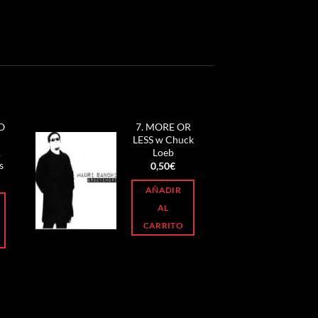
O
7. MORE OR
LESS w Chuck
&
Loeb
s
0,50
€
AÑADIR
AL
CARRITO