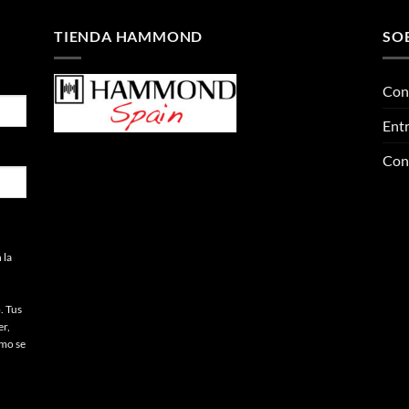
TIENDA HAMMOND
SO
Con
Entr
Con
 la
. Tus
er,
omo se