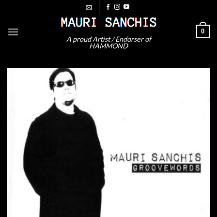
Saltar
al
contenido
0
A proud Artist / Endorser of
HAMMOND