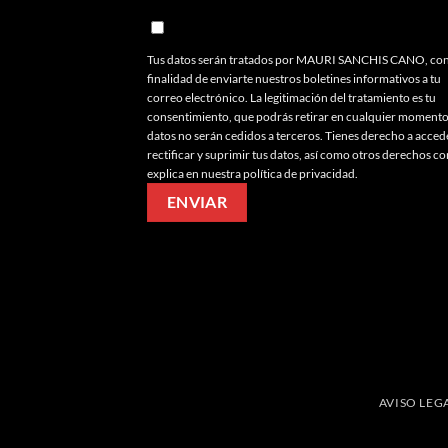
Tus datos serán tratados por MAURI SANCHIS CANO, con
finalidad de enviarte nuestros boletines informativos a tu
correo electrónico. La legitimación del tratamiento es tu
consentimiento, que podrás retirar en cualquier momento
datos no serán cedidos a terceros. Tienes derecho a acced
rectificar y suprimir tus datos, así como otros derechos c
explica en nuestra política de privacidad.
AVISO LEG