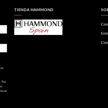
TIENDA HAMMOND
SO
Con
Entr
Con
 la
. Tus
er,
omo se