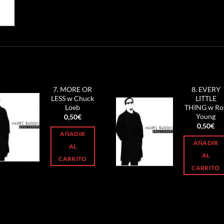
S
7. MORE OR
8. EVERY
LESS w Chuck
LITTLE
Loeb
THING w Ro
Young
0,50
€
0,50
€
AÑADIR
AÑADIR
AL
AL
CARRITO
CARRITO