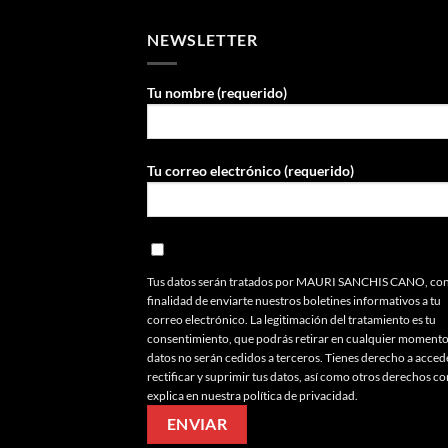
NEWSLETTER
Tu nombre (requerido)
Tu correo electrónico (requerido)
Tus datos serán tratados por MAURI SANCHIS CANO, con
finalidad de enviarte nuestros boletines informativos a tu
correo electrónico. La legitimación del tratamiento es tu
consentimiento, que podrás retirar en cualquier momento
datos no serán cedidos a terceros. Tienes derecho a acced
rectificar y suprimir tus datos, así como otros derechos c
explica en nuestra política de privacidad.