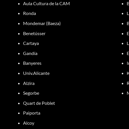
Aula Cultura de la CAM
B
Ronda
L
Mondemar (Baeza)
B
Benetússer
E
Cartaya
L
Gandía
E
Banyeres
I
Univ.Alicante
K
Alzira
R
Segorbe
M
Quart de Poblet
Paiporta
Alcoy