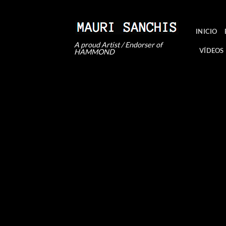
Saltar
al
contenido
INICIO
A proud Artist / Endorser of
VÍDEOS
HAMMOND