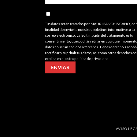
Tus datos serán tratados por MAURI SANCHIS CANO, con
finalidad de enviarte nuestros boletines informativos a tu
correo electrónico. La legitimación del tratamiento es tu
consentimiento, que podrás retirar en cualquier momento
datos no serán cedidos a terceros. Tienes derecho a acced
rectificar y suprimir tus datos, así como otros derechos c
explica en nuestra política de privacidad.
AVISO LEG