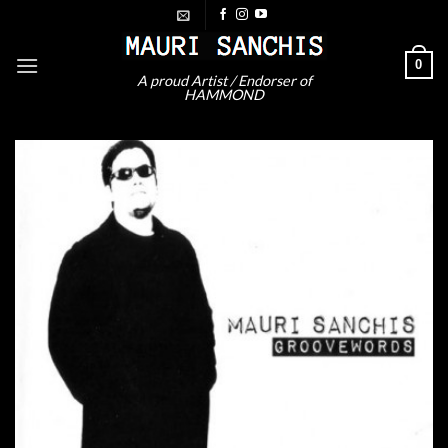
Saltar
al
contenido
0
A proud Artist / Endorser of
HAMMOND