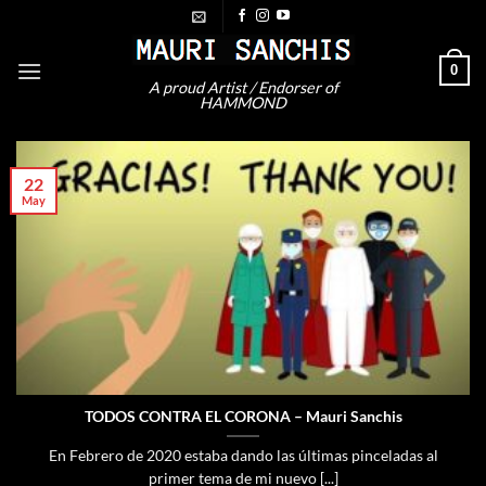
Saltar
al
contenido
0
A proud Artist / Endorser of
HAMMOND
22
May
TODOS CONTRA EL CORONA – Mauri Sanchis
En Febrero de 2020 estaba dando las últimas pinceladas al
primer tema de mi nuevo [...]