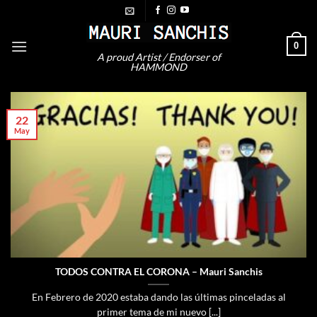
Saltar
al
contenido
0
A proud Artist / Endorser of
HAMMOND
22
May
TODOS CONTRA EL CORONA – Mauri Sanchis
En Febrero de 2020 estaba dando las últimas pinceladas al
primer tema de mi nuevo [...]