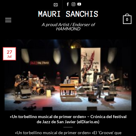
Saltar
al
contenido
0
A proud Artist / Endorser of
HAMMOND
27
Jul
«Un torbellino musical de primer orden» – Crónica del festival
de Jazz de San Javier (elDiario.es)
«Un torbellino musical de primer orden» «El ‘Groove’ que