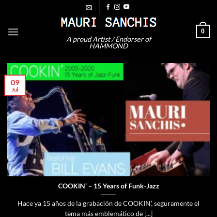
Saltar
al
contenido
0
A proud Artist / Endorser of
HAMMOND
09
Jul
COOKIN’ – 15 Years of Funk-Jazz
Hace ya 15 años de la grabación de COOKIN’, seguramente el
tema más emblemático de [...]