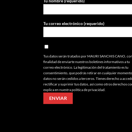
Tu nombre (requerido)
Tu correo electrónico (requerido)
Tus datos serán tratados por MAURI SANCHIS CANO, con
finalidad de enviarte nuestros boletines informativos a tu
correo electrónico. La legitimación del tratamiento es tu
consentimiento, que podrás retirar en cualquier momento
datos no serán cedidos a terceros. Tienes derecho a acced
rectificar y suprimir tus datos, así como otros derechos c
explica en nuestra política de privacidad.