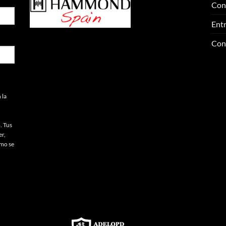
Con
Entr
Con
 la
. Tus
er,
omo se