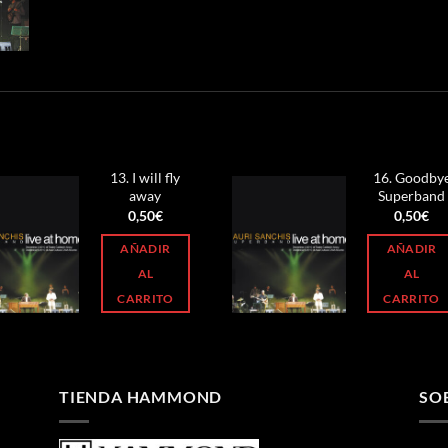
S
13. I will fly
16. Goodby
away
Superband
0,50
€
0,50
€
AÑADIR
AÑADIR
AL
AL
CARRITO
CARRITO
TIENDA HAMMOND
SO