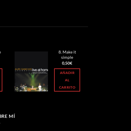
e
8. Make it
simple
0,50
€
AÑADIR
AL
CARRITO
BRE MÍ