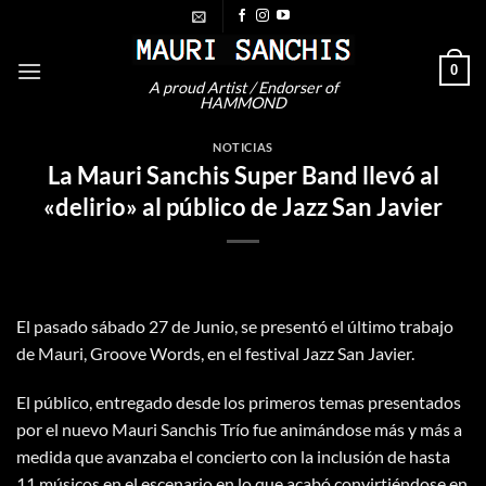
Saltar
al
contenido
0
A proud Artist / Endorser of
HAMMOND
NOTICIAS
La Mauri Sanchis Super Band llevó al
«delirio» al público de Jazz San Javier
El pasado sábado 27 de Junio, se presentó el último trabajo
de Mauri, Groove Words, en el festival Jazz San Javier.
El público, entregado desde los primeros temas presentados
por el nuevo Mauri Sanchis Trío fue animándose más y más a
medida que avanzaba el concierto con la inclusión de hasta
11 músicos en el escenario en lo que acabó convirtiéndose en