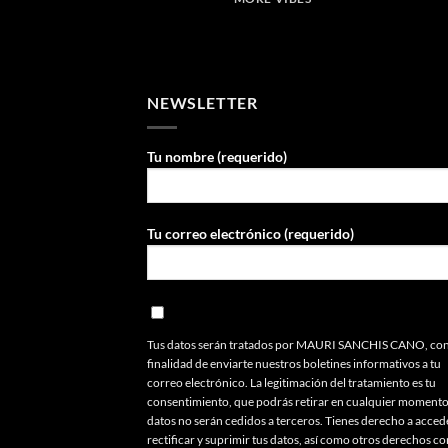
NEWSLETTER
Tu nombre (requerido)
Tu correo electrónico (requerido)
Tus datos serán tratados por MAURI SANCHIS CANO, con
finalidad de enviarte nuestros boletines informativos a tu
correo electrónico. La legitimación del tratamiento es tu
consentimiento, que podrás retirar en cualquier momento
datos no serán cedidos a terceros. Tienes derecho a acced
rectificar y suprimir tus datos, así como otros derechos c