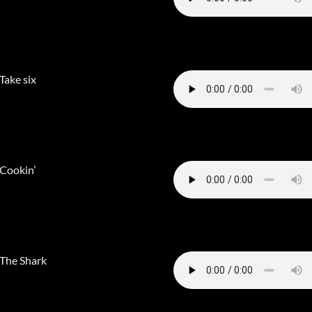
 Take six
 Cookin’
 The Shark