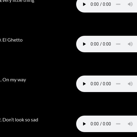
. El Ghetto
. On my way
. Don’t look so sad