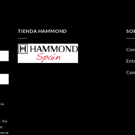
TIENDA HAMMOND
SO
Con
Entr
Con
 la
. Tus
er,
omo se