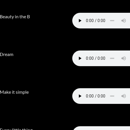
 Beauty in the B
 Dream
 Make it simple
 Every little thing