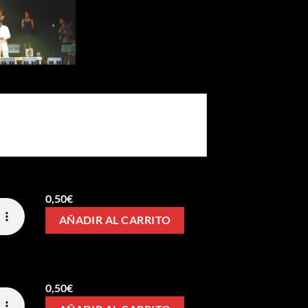
0,50
€
AÑADIR AL CARRITO
0,50
€