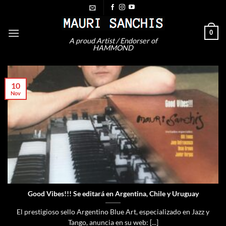
Saltar
al
contenido
0
A proud Artist / Endorser of
HAMMOND
10
Nov
Good Vibes!!! Se editará en Argentina, Chile y Uruguay
El prestigioso sello Argentino Blue Art, especializado en Jazz y
Tango, anuncia en su web: [...]